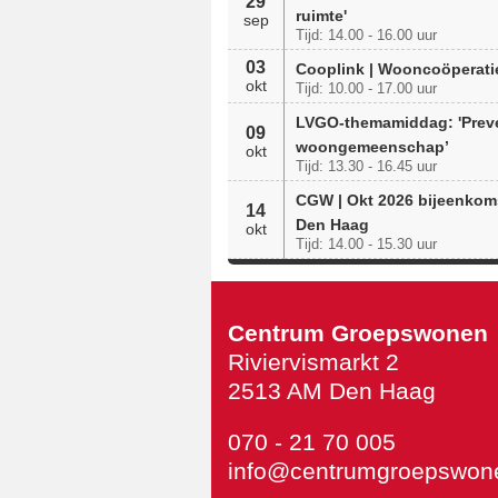
29
ruimte'
sep
Tijd: 14.00 - 16.00 uur
03
Cooplink | Wooncoöperati
okt
Tijd: 10.00 - 17.00 uur
LVGO-themamiddag: 'Prev
09
woongemeenschap’
okt
Tijd: 13.30 - 16.45 uur
CGW | Okt 2026 bijeenkom
14
Den Haag
okt
Tijd: 14.00 - 15.30 uur
Centrum Groepswonen
Riviervismarkt 2
2513 AM Den Haag
070 - 21 70 005
info@centrumgroepswone