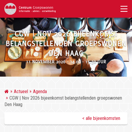
CGW | NOV 2026 BIJEENKOMST
BELANGSTELLENDEN GROEPSWONEN
DEN HAAG
11 NOVEMBER 2026 - 14.00 - 15.30 UUR
Actueel
Agenda
CGW | Nov 2026 bijeenkomst belangstellenden groepswonen
Den Haag
< alle bijeenkomsten