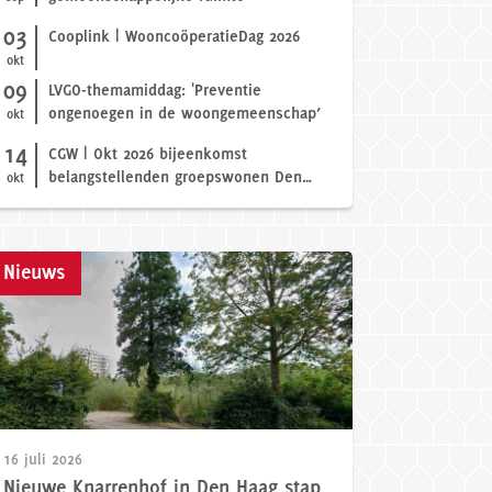
03
Cooplink | WooncoöperatieDag 2026
okt
09
LVGO-themamiddag: 'Preventie
ongenoegen in de woongemeenschap’
okt
14
CGW | Okt 2026 bijeenkomst
belangstellenden groepswonen Den
okt
Haag
Nieuws
26
30 juni 2026
Knarrenhof in Den Haag stap
Brandbrief sociale ve