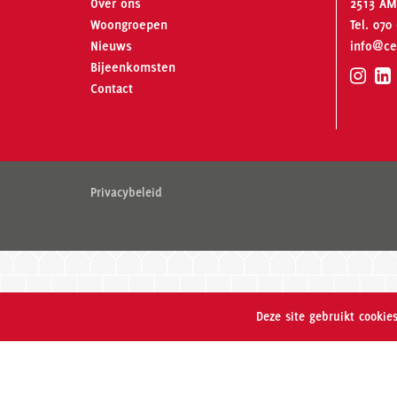
Over ons
2513 AM
Woongroepen
Tel.
070 
Nieuws
info@ce
Bijeenkomsten
Contact
Privacybeleid
Deze site gebruikt cooki