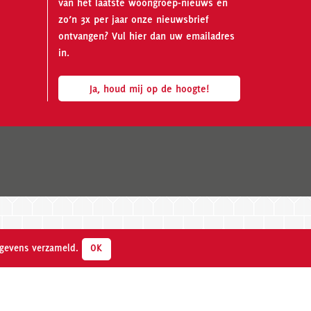
van het laatste woongroep-nieuws en
zo’n 3x per jaar onze nieuwsbrief
ontvangen? Vul hier dan uw emailadres
in.
Ja, houd mij op de hoogte!
OK
egevens verzameld.