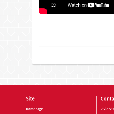
Site
Conta
Homepage
Riviervi