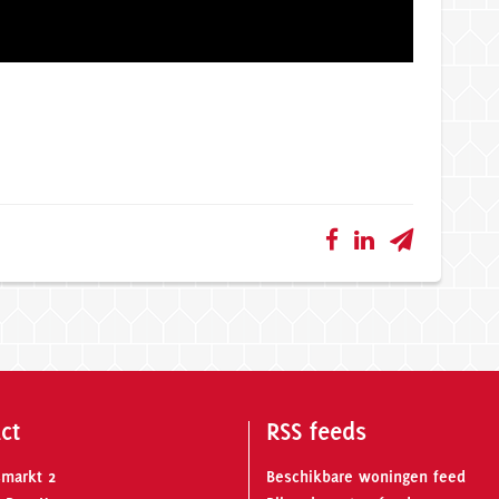
ct
RSS feeds
smarkt 2
Beschikbare woningen feed