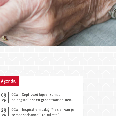
Agenda
09
CGW | Sept 2026 bijeenkomst
belangstellenden groepswonen Den
sep
Haag
29
CGW | Inspiratiemiddag 'Plezier van je
gemeenschappelijke ruimte'
sep