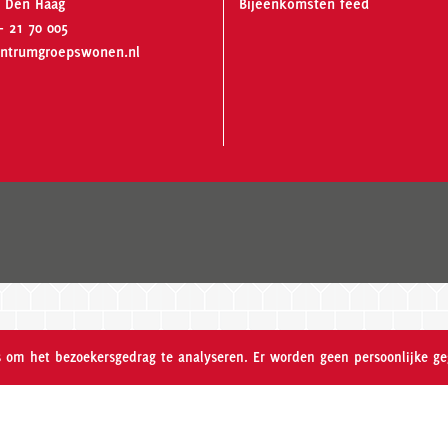
 Den Haag
Bijeenkomsten feed
- 21 70 005
ntrumgroepswonen.nl
es om het bezoekersgedrag te analyseren. Er worden geen persoonlijke g
Meer weten over Wooncollectief Madelief?
Klik hier