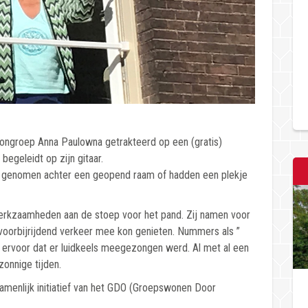
ongroep Anna Paulowna getrakteerd op een (gratis)
egeleidt op zijn gitaar.
 genomen achter een geopend raam of hadden een plekje
werkzaamheden aan de stoep voor het pand. Zij namen voor
 voorbijrijdend verkeer mee kon genieten. Nummers als ”
 ervoor dat er luidkeels meegezongen werd. Al met al een
zonnige tijden.
amenlijk initiatief van het GDO (Groepswonen Door
16 juli 2026
Nieuwe Knarrenhof in Den Haag stap