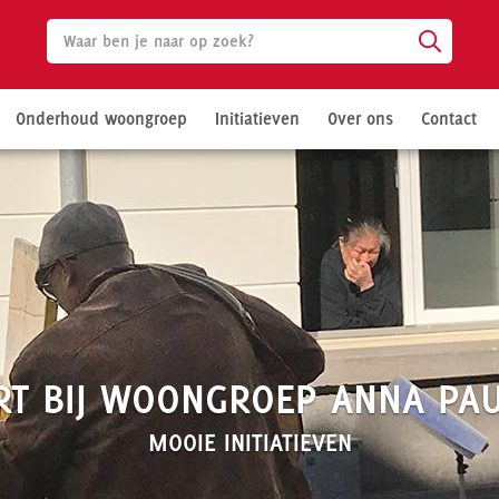
Onderhoud woongroep
Initiatieven
Over ons
Contact
RT BIJ WOONGROEP ANNA PA
MOOIE INITIATIEVEN