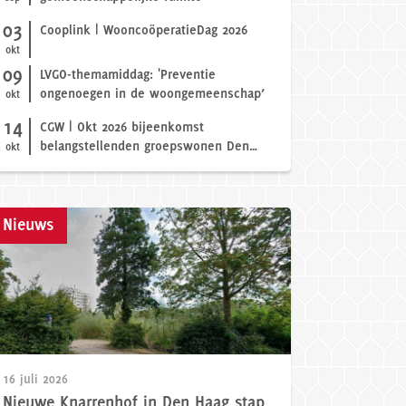
03
Cooplink | WooncoöperatieDag 2026
okt
09
LVGO-themamiddag: 'Preventie
ongenoegen in de woongemeenschap’
okt
14
CGW | Okt 2026 bijeenkomst
belangstellenden groepswonen Den
okt
Haag
Nieuws
30 juni 2026
Brandbrief sociale veiligheid naar de