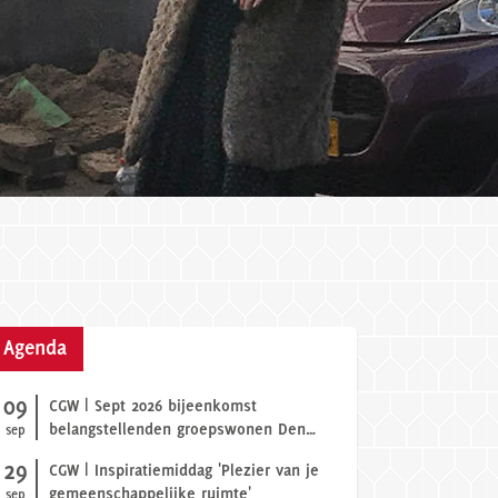
Agenda
09
CGW | Sept 2026 bijeenkomst
belangstellenden groepswonen Den
sep
Haag
29
CGW | Inspiratiemiddag 'Plezier van je
gemeenschappelijke ruimte'
sep