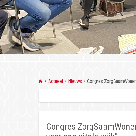
Actueel
Nieuws
Congres ZorgSaamWonen "
Congres ZorgSaamWonen