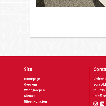
Site
Conta
Homepage
Riviervi
Over ons
2513 AM
Woongroepen
Tel.
070 
Nieuws
info@ce
Bijeenkomsten