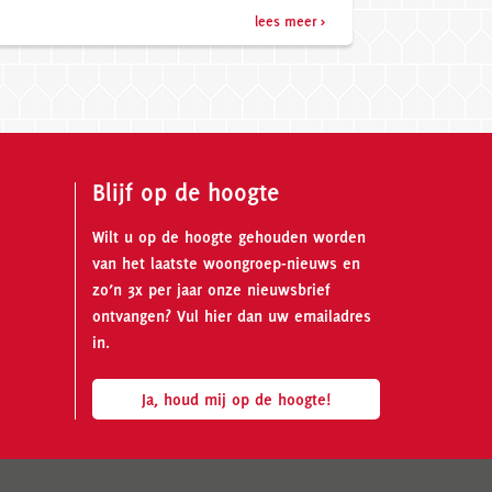
lees meer >
Blijf op de hoogte
Wilt u op de hoogte gehouden worden
van het laatste woongroep-nieuws en
zo’n 3x per jaar onze nieuwsbrief
ontvangen? Vul hier dan uw emailadres
in.
Ja, houd mij op de hoogte!