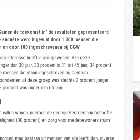
Samen de toekomst in” de resultaten gepresenteerd
e enquête werd ingevuld door 1.300 mensen die
 en door 100 ingeschrevenen bij CGW.
roep interesse heeft in groepswonen. Van deze
ger dan 30 jaar, 33 procent is 31 tot 45 jaar, 34 procent
De mensen die staan ingeschreven bij Centrum
pondenten uit deze groep was slechts 2 procent jonger
53 procent was ouder dan 65 jaar.
d
e willen wonen, noemen de geënquêteerden hun behoefte
veiligheid (30 procent) en zorg voor medebewoners (ruim
groep mag bestaan uit mensen van alle leeftijden, diverse