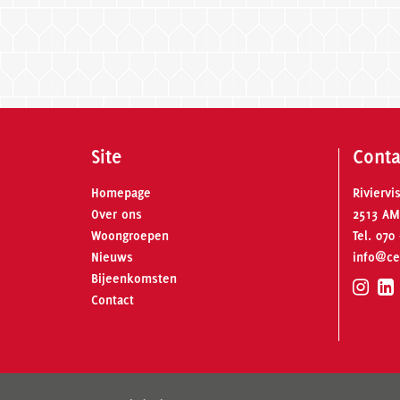
Site
Conta
Homepage
Riviervi
Over ons
2513 AM
Woongroepen
Tel.
070 
Nieuws
info@ce
Bijeenkomsten
Contact