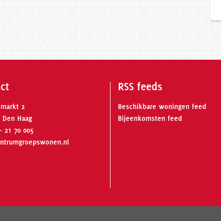
ct
RSS feeds
smarkt 2
Beschikbare woningen feed
 Den Haag
Bijeenkomsten feed
- 21 70 005
ntrumgroepswonen.nl