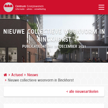
NIEUWE COLLECTIEVE WOONVORM IN
BINCKHORST
PUBLICATIEDATUM: 20 DECEMBER 2021
Actueel
Nieuws
Nieuwe collectieve woonvorm in Binckhorst
< alle nieuwsartikelen