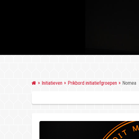
Initiatieven
Prikbord initiatiefgroepen
Nomea