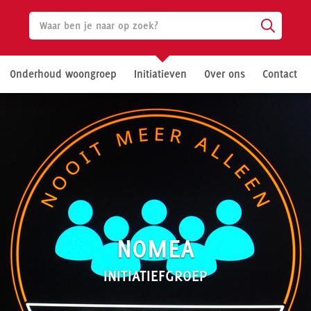
Onderhoud woongroep
Initiatieven
Over ons
Contact
NOMEA
INITIATIEFGROEP