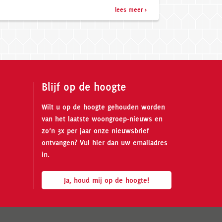
lees meer >
Blijf op de hoogte
Wilt u op de hoogte gehouden worden
van het laatste woongroep-nieuws en
zo’n 3x per jaar onze nieuwsbrief
ontvangen? Vul hier dan uw emailadres
in.
Ja, houd mij op de hoogte!