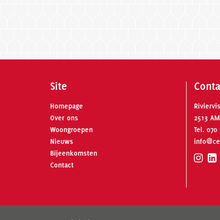
Site
Conta
Homepage
Riviervi
Over ons
2513 AM
Woongroepen
Tel.
070 
Nieuws
info@ce
Bijeenkomsten
Contact