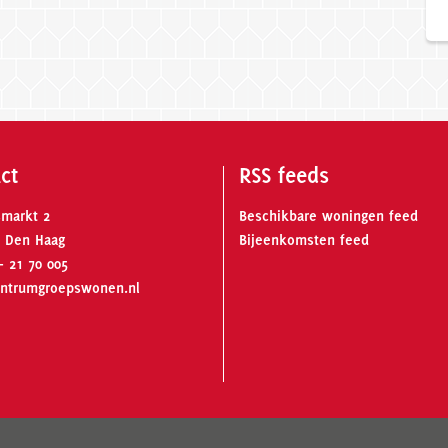
ct
RSS feeds
smarkt 2
Beschikbare woningen feed
 Den Haag
Bijeenkomsten feed
- 21 70 005
ntrumgroepswonen.nl