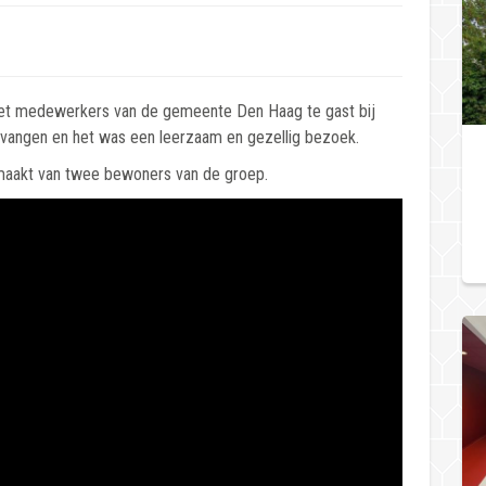
t medewerkers van de gemeente Den Haag te gast bij
tvangen en het was een leerzaam en gezellig bezoek.
emaakt van twee bewoners van de groep.