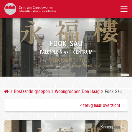
FOOK SAU
PALETPLEIN 53 - CENTRUM
Bestaande groepen
Woongroepen Den Haag
Fook Sau
< terug naar overzicht
Binnenplaats