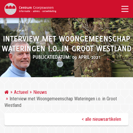
INTERVIEW MET WOONGEMEENSCHAP
WATERINGEN I.O. IN GROOT WESTLAND
PUBLICATIEDATUM: 09 APRIL 2021
Actueel
Nieuws
Interview met Woongemeenschap Wateringen i.o. in Groot
Westland
< alle nieuwsartikelen