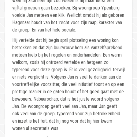
waar hij zich heel fijn zou voelen is hij maar liefst een
vijftal groepen gaan bezoeken. Bij woongroep Ypenburg
voelde Jan meteen een klik. Wellicht omdat hij als geboren
Hagenaar houdt van het ‘recht voor zijn raap; karakter van
de groep. En van het hele sociale.
Hij vertelde dat hij begin april plotseling een woning kon
betrekken en dat zijn buurvrouw hem als vanzelfsprekend
meteen hielp bij het regelen en onderhandelen. Een warm
welkom, zoals hij ontroerd vertelde en hetgeen zo
typerend voor deze groep is. Er is veel gezelligheid, terwijl
er niets verplicht is. Volgens Jan is veel te danken aan de
voortreffelijke voorzitter, die veel initiatief toont en op een
prettige manier in de gaten houdt of het goed gaat met de
bewoners. Nabuurschap; dat is het juiste woord volgens
Jan. De woongroep geeft veel aan Jan, maar Jan geeft
ook veel aan de groep; typerend voor zijn betrokkenheid
en inzet is het feit, dat hij nog voor dat hij hier kwam
wonen al secretaris was.