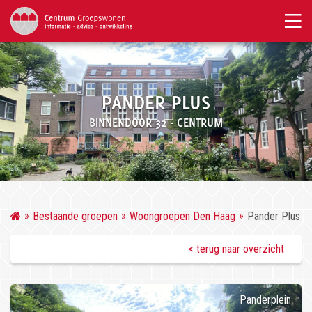
PANDER PLUS
BINNENDOOR 32 - CENTRUM
Bestaande groepen
Woongroepen Den Haag
Pander Plus
< terug naar overzicht
Panderplein