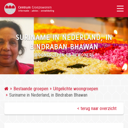
SURINAME IN NEDERLAND, IN
BINDRABAN BHAWAN
WOONGROEPEN EN BEWONERS
Bestaande groepen
Uitgelichte woongroepen
Suriname in Nederland, in Bindraban Bhawan
< terug naar overzicht